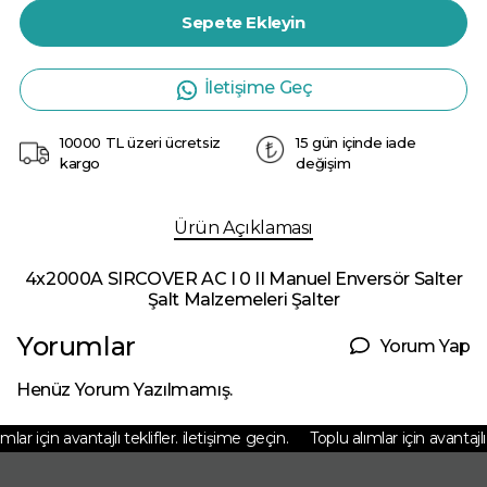
Sepete Ekleyin
İletişime Geç
10000 TL üzeri ücretsiz
15 gün içinde iade
kargo
değişim
Ürün Açıklaması
4x2000A SIRCOVER AC I 0 II Manuel Enversör Salter
Şalt Malzemeleri Şalter
Yorumlar
Yorum Yap
Henüz Yorum Yazılmamış.
ar için avantajlı teklifler. iletişime geçin.
Toplu alımlar için avantajlı t