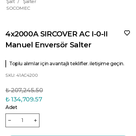
Şalt
/
Şalter
SOCOMEC
4x2000A SIRCOVER AC I-0-II
Manuel Enversör Salter
Toplu alımlar için avantajlı teklifler. iletişime geçin.
SKU:
41AC4200
₺ 207,245.50
₺ 134,709.57
Adet