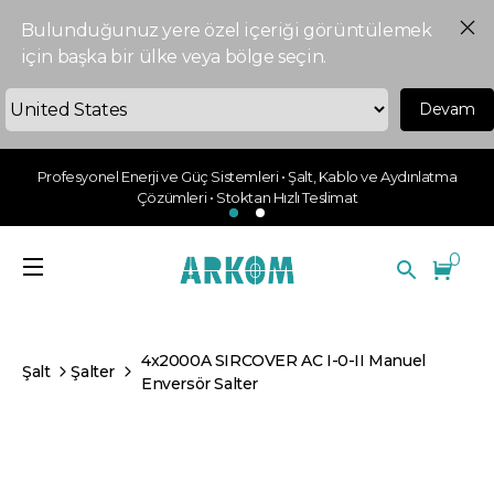
Bulunduğunuz yere özel içeriği görüntülemek
için başka bir ülke veya bölge seçin.
Devam
Profesyonel Enerji ve Güç Sistemleri • Şalt, Kablo ve Aydınlatma
Çözümleri • Stoktan Hızlı Teslimat
0
4x2000A SIRCOVER AC I-0-II Manuel
Şalt
Şalter
Enversör Salter