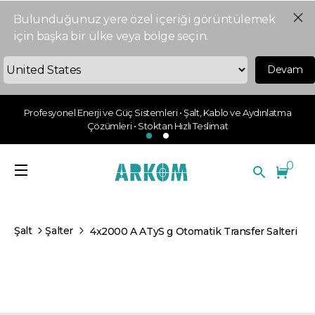
Bulunduğunuz yere özel içeriği görüntülemek
için başka bir ülke veya bölge seçin.
Devam
Profesyonel Enerji ve Güç Sistemleri • Şalt, Kablo ve Aydınlatma
Çözümleri • Stoktan Hızlı Teslimat
0
Şalt
Şalter
4x2000 A ATyS g Otomatik Transfer Salteri