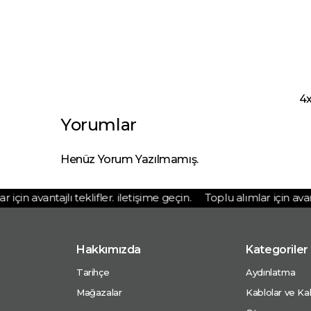
4x
Yorumlar
Henüz Yorum Yazılmamış.
çin avantajlı teklifler. iletişime geçin.
Toplu alımlar için avantaj
Hakkımızda
Kategoriler
Tarihçe
Aydınlatma
Mağazalar
Kablolar ve Kab