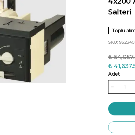
4x200 A
Salteri
Toplu alıml
SKU:
952340
₺ 64,057
₺ 41,637.
Adet