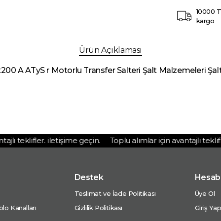
10000 T
kargo
Ürün Açıklaması
200 A ATyS r Motorlu Transfer Salteri Şalt Malzemeleri Şal
lı teklifler. iletişime geçin.
Toplu alımlar için avantajlı teklifle
Destek
Hesab
Teslimat ve İade Politikası
Üye Ol
lo Kanalları
Gizlilik Politikası
Giriş Ya