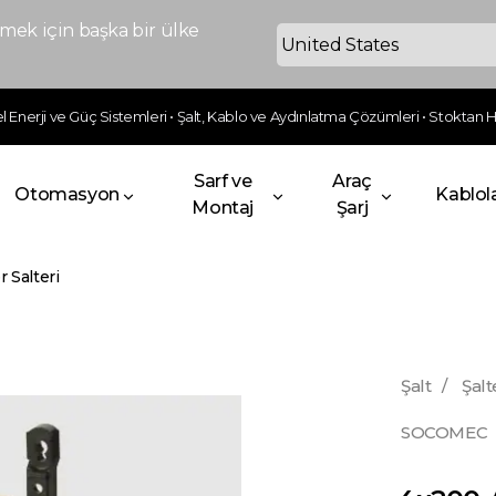
ek için başka bir ülke
 Enerji ve Güç Sistemleri • Şalt, Kablo ve Aydınlatma Çözümleri • Stoktan Hı
Sarf ve
Araç
Otomasyon
Kablol
Montaj
Şarj
 Salteri
Şalt
/
Şalt
SOCOMEC