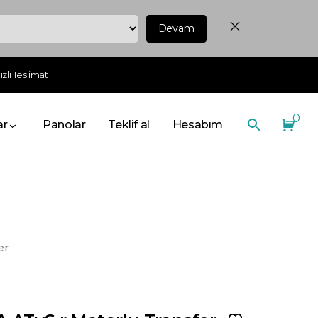
Devam
zlı Teslimat
0
ar
Panolar
Teklif al
Hesabım
er