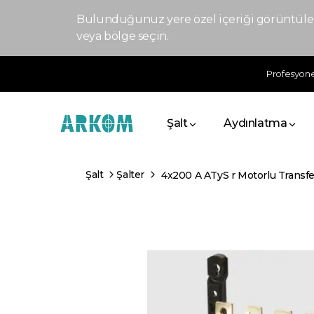
Bulunduğunuz yere özel içeriği görüntülem
veya bölge seçin.
Profesyonel
Şalt
Aydınlatma
Şalt
Şalter
4x200 A ATyS r Motorlu Transfer