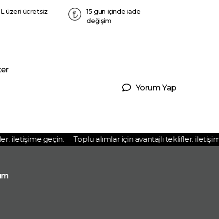
L üzeri ücretsiz
15 gün içinde iade
değişim
ter
Yorum Yap
r. iletişime geçin.
Toplu alımlar için avantajlı teklifler. iletişime
ım
p