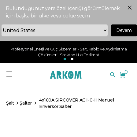
Bulunduğunuz yere özel içeriği görüntülemek
için başka bir ülke veya bölge seçin.
Devam
Profesyonel Enerji ve Güç Sistemleri • Şalt, Kablo ve Aydınlatma
Çözümleri • Stoktan Hızlı Teslimat
0
4x160A SIRCOVER AC I-0-II Manuel
Şalt
Şalter
Enversör Salter