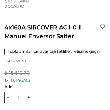
Şalt
/
Şalter
SOCOMEC
4x160A SIRCOVER AC I-0-II
Manuel Enversör Salter
Toplu alımlar için avantajlı teklifler. iletişime geçin.
SKU:
41AC4016
₺ 15,610.70
₺ 10,146.95
Adet