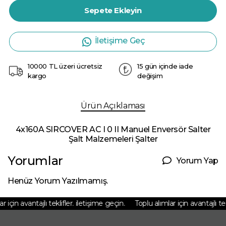
Sepete Ekleyin
İletişime Geç
10000 TL üzeri ücretsiz
15 gün içinde iade
kargo
değişim
Ürün Açıklaması
4x160A SIRCOVER AC I 0 II Manuel Enversör Salter
Şalt Malzemeleri Şalter
Yorumlar
Yorum Yap
Henüz Yorum Yazılmamış.
için avantajlı teklifler. iletişime geçin.
Toplu alımlar için avantajlı tekl