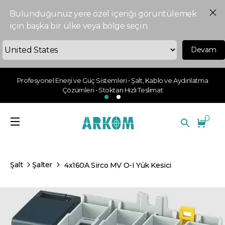
Bulunduğunuz yere özel içeriği görüntülemek
için başka bir ülke veya bölge seçin.
Devam
Profesyonel Enerji ve Güç Sistemleri • Şalt, Kablo ve Aydınlatma
Çözümleri • Stoktan Hızlı Teslimat
0
Şalt
Şalter
4x160A Sirco MV O-I Yük Kesici