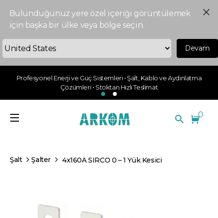
Bulunduğunuz yere özel içeriği görüntülemek
için başka bir ülke veya bölge seçin.
Devam
Profesyonel Enerji ve Güç Sistemleri • Şalt, Kablo ve Aydınlatma
Çözümleri • Stoktan Hızlı Teslimat
0
Şalt
Şalter
4x160A SIRCO 0 – 1 Yük Kesici