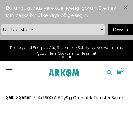
Bulunduğunuz yere özel içeriği görüntülemek
için başka bir ülke veya bölge seçin.
Devam
Profesyonel Enerji ve Güç Sistemleri • Şalt, Kablo ve Aydınlatma
Çözümleri • Stoktan Hızlı Teslimat
0
Şalt
Şalter
4x1600 A ATyS g Otomatik Transfer Salteri