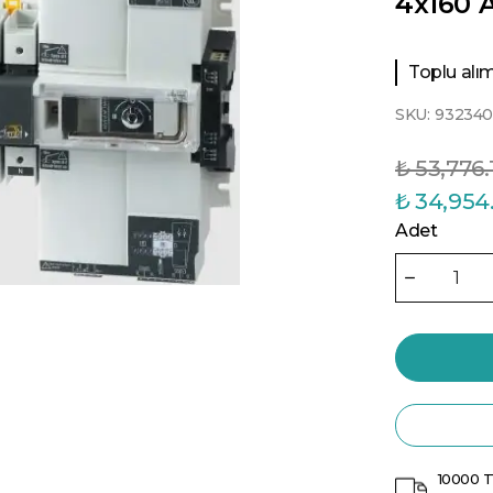
4x160 A
Toplu alıml
SKU:
932340
₺ 53,776.
₺ 34,954
Adet
10000 T