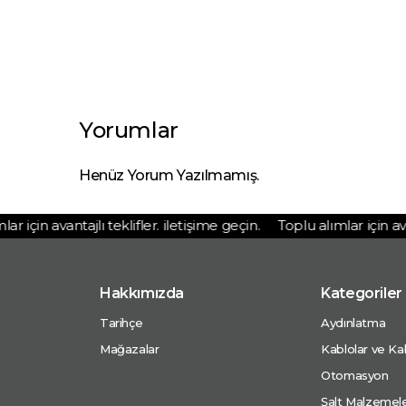
Yorumlar
Henüz Yorum Yazılmamış.
 için avantajlı teklifler. iletişime geçin.
Toplu alımlar için avanta
Hakkımızda
Kategoriler
Tarihçe
Aydınlatma
Mağazalar
Kablolar ve Kab
Otomasyon
Şalt Malzemele