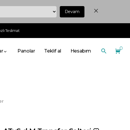
Devam
zlı Teslimat
0
ar
Panolar
Teklif al
Hesabım
er