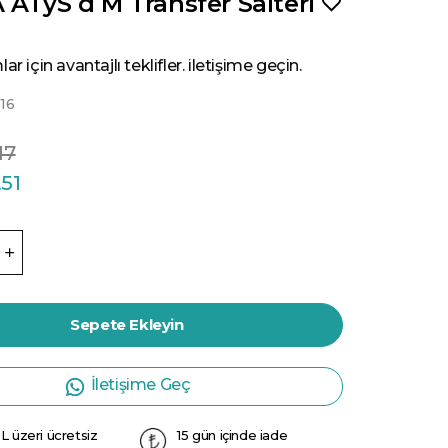
 ATyS d M Transfer Salteri
ar için avantajlı teklifler. iletişime geçin.
16
17
.51
Sepete Ekleyin
İletişime Geç
L üzeri ücretsiz
15 gün içinde iade