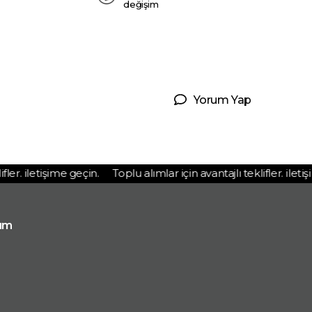
değişim
Yorum Yap
er. iletişime geçin.
Toplu alımlar için avantajlı teklifler. iletişim
ım
p