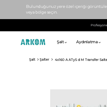
Bulunduğunuz yere özel içeriği görüntülem
veya bölge seçin.
Profesyonel
Şalt
Aydınlatma
Şalt
Şalter
4x160 A ATyS d M Transfer Salte