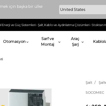
ek için başka bir ülke
 Enerji ve Güç Sistemleri • Şalt, Kablo ve Aydınlatma Çözümleri • Stoktan Hı
Sarf ve
Araç
Otomasyon
Kablol
Montaj
Şarj
ri
Şalt
/
Şalt
SOCOMEC