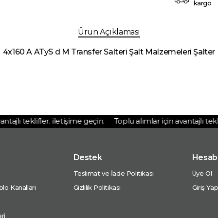
kargo
Ürün Açıklaması
4x160 A ATyS d M Transfer Salteri Şalt Malzemeleri Şalter
jlı teklifler. iletişime geçin.
Toplu alımlar için avantajlı teklifl
Destek
Hesab
Teslimat ve İade Politikası
Üye Ol
lo Kanalları
Gizlilik Politikası
Giriş Ya
ri