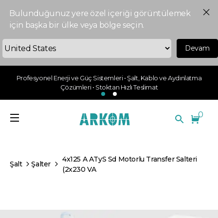
Bulunduğunuz yere özel içeriği görüntülemek
için başka bir ülke veya bölge seçin.
Devam
Profesyonel Enerji ve Güç Sistemleri • Şalt, Kablo ve Aydınlatma
Çözümleri • Stoktan Hızlı Teslimat
0
4x125 A ATyS Sd Motorlu Transfer Salteri
Şalt
Şalter
(2x230 VA