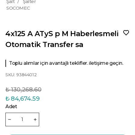
Şalt
/
Şalter
SOCOMEC
4x125 A ATyS p M Haberlesmeli
Otomatik Transfer sa
Toplu alımlar için avantajlı teklifler. iletişime geçin.
SKU:
93844012
₺ 130,268.60
₺ 84,674.59
Adet