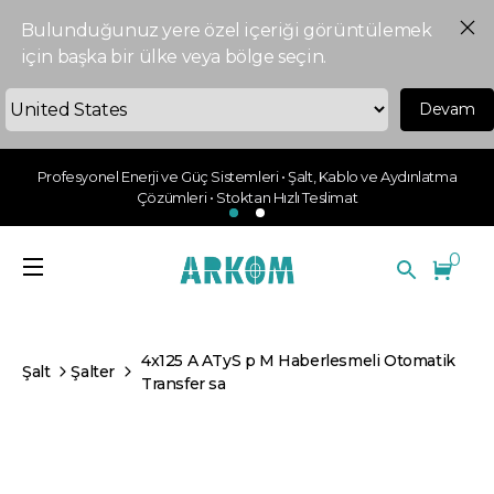
Bulunduğunuz yere özel içeriği görüntülemek
için başka bir ülke veya bölge seçin.
Devam
Profesyonel Enerji ve Güç Sistemleri • Şalt, Kablo ve Aydınlatma
Çözümleri • Stoktan Hızlı Teslimat
0
4x125 A ATyS p M Haberlesmeli Otomatik
Şalt
Şalter
Transfer sa