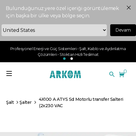
Bulunduğunuz yere özel içeriği görüntülemek
için başka bir ülke veya bölge seçin.
Devam
Profesyonel Enerji ve Güç Sistemleri • Şalt, Kablo ve Aydınlatma
Çözümleri • Stoktan Hızlı Teslimat
0
4X100 A ATYS Sd Motorlu transfer Salteri
Şalt
Şalter
(2x230 VAC