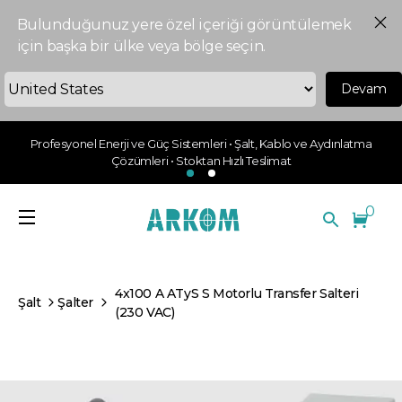
Bulunduğunuz yere özel içeriği görüntülemek
için başka bir ülke veya bölge seçin.
Devam
Profesyonel Enerji ve Güç Sistemleri • Şalt, Kablo ve Aydınlatma
Çözümleri • Stoktan Hızlı Teslimat
0
4x100 A ATyS S Motorlu Transfer Salteri
Şalt
Şalter
(230 VAC)