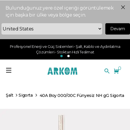
Bulunduğunuz yere özel içeriği görüntülemek
için başka bir ülke veya bölge seçin.
Devam
Profesyonel Enerji ve Güç Sistemleri • Şalt, Kablo ve Aydınlatma
Çözümleri • Stoktan Hızlı Teslimat
0
Şalt
Sigorta
40A Boy 000/00C Fünyesiz NH gG Sigorta