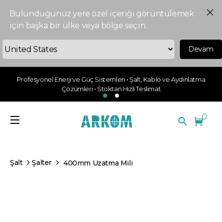
Bulunduğunuz yere özel içeriği görüntülemek
için başka bir ülke veya bölge seçin.
Devam
Profesyonel Enerji ve Güç Sistemleri • Şalt, Kablo ve Aydınlatma
Çözümleri • Stoktan Hızlı Teslimat
0
Şalt
Şalter
400mm Uzatma Mili