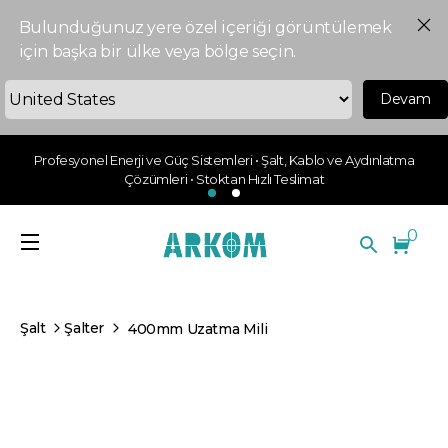
Bulunduğunuz yere özel içeriği görüntülemek
için başka bir ülke veya bölge seçin.
Devam
Profesyonel Enerji ve Güç Sistemleri • Şalt, Kablo ve Aydınlatma
Çözümleri • Stoktan Hızlı Teslimat
0
Şalt
Şalter
400mm Uzatma Mili