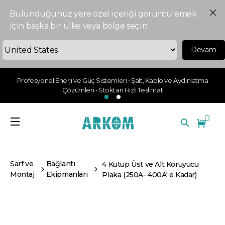
Bulunduğunuz yere özel içeriği görüntülemek
için başka bir ülke veya bölge seçin.
Devam
Profesyonel Enerji ve Güç Sistemleri • Şalt, Kablo ve Aydınlatma
Çözümleri • Stoktan Hızlı Teslimat
0
Sarf ve
Bağlantı
4 Kutup Üst ve Alt Koruyucu
Montaj
Ekipmanları
Plaka (250A- 400A' e Kadar)