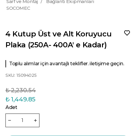
Sarf ve Montaj
/
Bağlantı Ekipmanları
SOCOMEC
4 Kutup Üst ve Alt Koruyucu
Plaka (250A- 400A' e Kadar)
Toplu alımlar için avantajlı teklifler. iletişime geçin.
SKU:
15094025
₺ 2,230.54
₺ 1,449.85
Adet