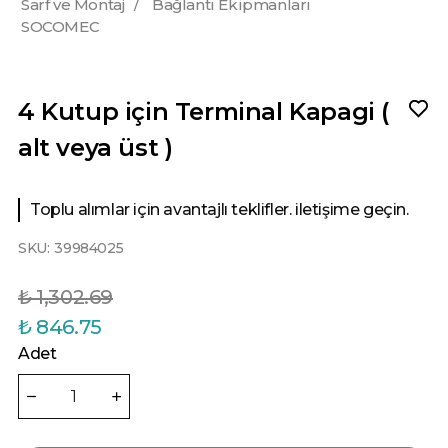
Sarf ve Montaj
/
Bağlantı Ekipmanları
SOCOMEC
4 Kutup için Terminal Kapagi (
alt veya üst )
Toplu alımlar için avantajlı teklifler. iletişime geçin.
SKU:
39984025
₺ 1,302.69
₺ 846.75
Adet