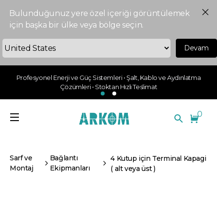
Bulunduğunuz yere özel içeriği görüntülemek
için başka bir ülke veya bölge seçin.
Devam
Profesyonel Enerji ve Güç Sistemleri • Şalt, Kablo ve Aydınlatma
Çözümleri • Stoktan Hızlı Teslimat
0
Sarf ve
Bağlantı
4 Kutup için Terminal Kapagi
Montaj
Ekipmanları
( alt veya üst )