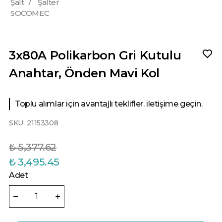
Şalt
/
Şalter
SOCOMEC
3x80A Polikarbon Gri Kutulu
Anahtar, Önden Mavi Kol
Toplu alımlar için avantajlı teklifler. iletişime geçin.
SKU:
21153308
₺ 5,377.62
₺ 3,495.45
Adet