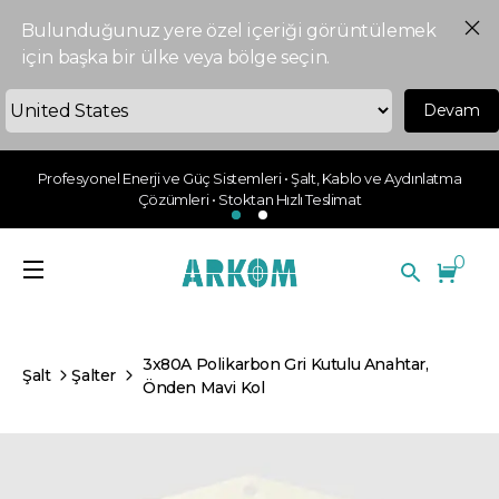
Bulunduğunuz yere özel içeriği görüntülemek
için başka bir ülke veya bölge seçin.
Devam
Profesyonel Enerji ve Güç Sistemleri • Şalt, Kablo ve Aydınlatma
Çözümleri • Stoktan Hızlı Teslimat
0
3x80A Polikarbon Gri Kutulu Anahtar,
Şalt
Şalter
Önden Mavi Kol