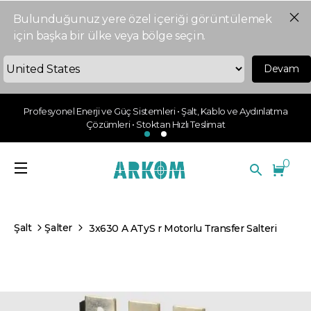
Bulunduğunuz yere özel içeriği görüntülemek
için başka bir ülke veya bölge seçin.
Devam
Profesyonel Enerji ve Güç Sistemleri • Şalt, Kablo ve Aydınlatma
Çözümleri • Stoktan Hızlı Teslimat
0
Şalt
Şalter
3x630 A ATyS r Motorlu Transfer Salteri