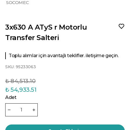
SOCOMEC
3x630 A ATyS r Motorlu
Transfer Salteri
Toplu alımlar için avantajlı teklifler. iletişime geçin.
SKU:
95233063
₺ 84,513.10
₺ 54,933.51
Adet