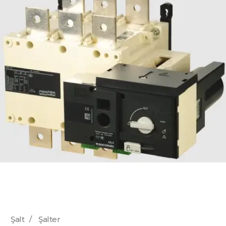
Şalt
/
Şalter