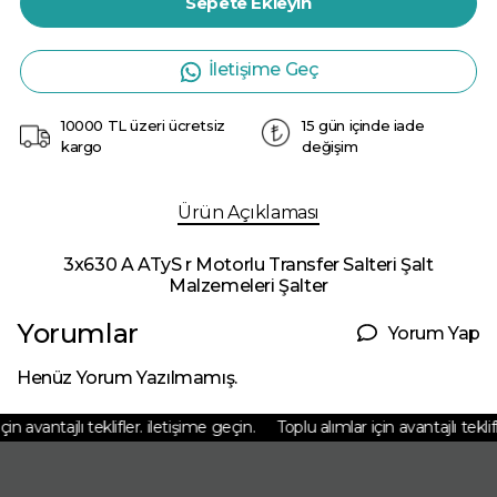
Sepete Ekleyin
İletişime Geç
10000 TL üzeri ücretsiz
15 gün içinde iade
kargo
değişim
Ürün Açıklaması
3x630 A ATyS r Motorlu Transfer Salteri Şalt
Malzemeleri Şalter
Yorumlar
Yorum Yap
Henüz Yorum Yazılmamış.
n avantajlı teklifler. iletişime geçin.
Toplu alımlar için avantajlı teklifl