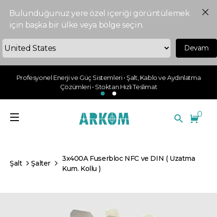
Bulunduğunuz yere özel içeriği görüntülemek
için başka bir ülke veya bölge seçin.
Devam
Profesyonel Enerji ve Güç Sistemleri • Şalt, Kablo ve Aydınlatma
Çözümleri • Stoktan Hızlı Teslimat
0
3x400A Fuserbloc NFC ve DIN ( Uzatma
Şalt
Şalter
Kum. Kollu )