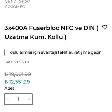
Şalt
/
Şalter
SOCOMEC
3x400A Fuserbloc NFC ve DIN (
Uzatma Kum. Kollu )
Toplu alımlar için avantajlı teklifler. iletişime geçin.
SKU:
38313038
₺ 19,001.99
₺ 12,351.29
Adet