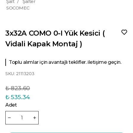
Şalt
/
Şalter
SOCOMEC
3x32A COMO 0-I Yük Kesici (
Vidali Kapak Montaj )
Toplu alımlar için avantajlı teklifler. iletişime geçin.
SKU:
21113203
₺ 823.60
₺ 535.34
Adet