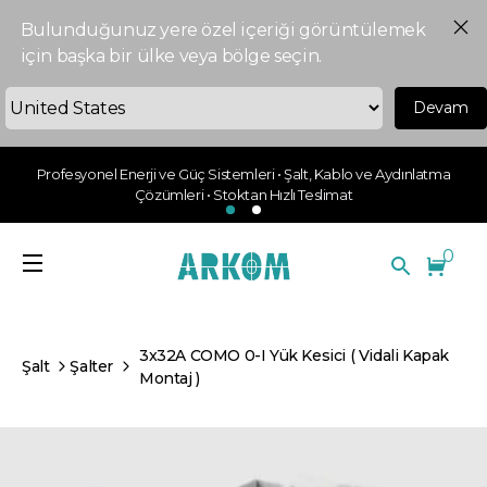
Bulunduğunuz yere özel içeriği görüntülemek
için başka bir ülke veya bölge seçin.
Devam
Profesyonel Enerji ve Güç Sistemleri • Şalt, Kablo ve Aydınlatma
Çözümleri • Stoktan Hızlı Teslimat
0
3x32A COMO 0-I Yük Kesici ( Vidali Kapak
Şalt
Şalter
Montaj )