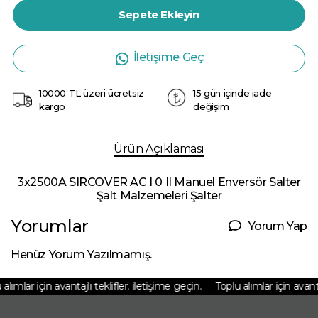
Sepete Ekleyin
İletişime Geç
10000 TL üzeri ücretsiz
15 gün içinde iade
kargo
değişim
Ürün Açıklaması
3x2500A SIRCOVER AC I 0 II Manuel Enversör Salter
Şalt Malzemeleri Şalter
Yorumlar
Yorum Yap
Henüz Yorum Yazılmamış.
lımlar için avantajlı teklifler. iletişime geçin.
Toplu alımlar için avantajl