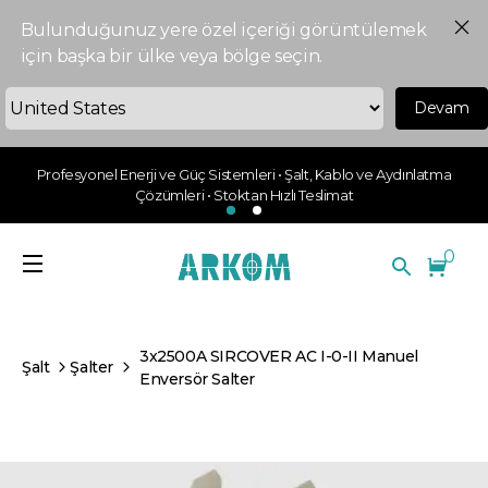
Bulunduğunuz yere özel içeriği görüntülemek
için başka bir ülke veya bölge seçin.
Devam
Profesyonel Enerji ve Güç Sistemleri • Şalt, Kablo ve Aydınlatma
Çözümleri • Stoktan Hızlı Teslimat
0
3x2500A SIRCOVER AC I-0-II Manuel
Şalt
Şalter
Enversör Salter