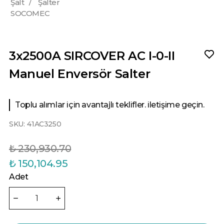
Şalt
/
Şalter
SOCOMEC
3x2500A SIRCOVER AC I-0-II
Manuel Enversör Salter
Toplu alımlar için avantajlı teklifler. iletişime geçin.
SKU:
41AC3250
₺ 230,930.70
₺ 150,104.95
Adet