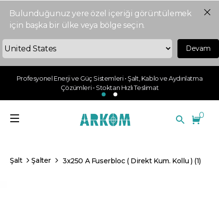
Bulunduğunuz yere özel içeriği görüntülemek
için başka bir ülke veya bölge seçin.
Devam
Profesyonel Enerji ve Güç Sistemleri • Şalt, Kablo ve Aydınlatma
Çözümleri • Stoktan Hızlı Teslimat
0
Şalt
Şalter
3x250 A Fuserbloc ( Direkt Kum. Kollu ) (1)