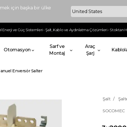
ek için başka bir ülke
 Enerji ve Güç Sistemleri • Şalt, Kablo ve Aydınlatma Çözümleri • Stoktan Hı
Sarf ve
Araç
Otomasyon
Kablol
Montaj
Şarj
nuel Enversör Salter
Şalt
/
Şalt
SOCOMEC