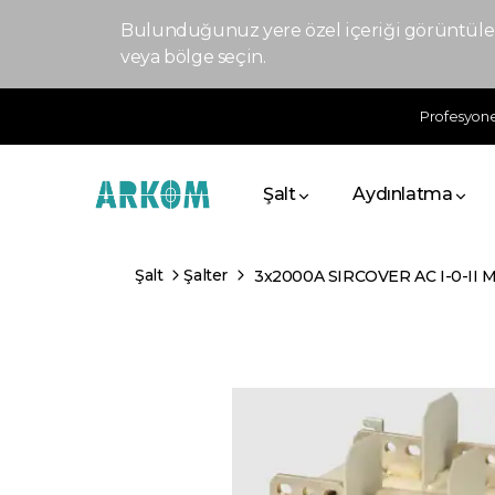
Bulunduğunuz yere özel içeriği görüntülem
veya bölge seçin.
Profesyonel
Şalt
Aydınlatma
Şalt
Şalter
3x2000A SIRCOVER AC I-0-II Ma