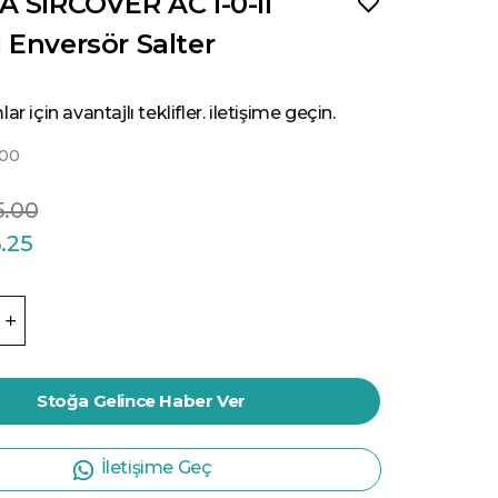
A SIRCOVER AC I-0-II
 Enversör Salter
ar için avantajlı teklifler. iletişime geçin.
00
5.00
.25
Stoğa Gelince Haber Ver
İletişime Geç