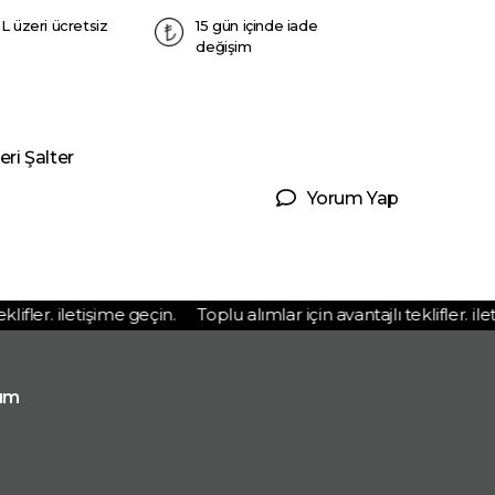
L üzeri ücretsiz
15 gün içinde iade
değişim
ri Şalter
Yorum Yap
fler. iletişime geçin.
Toplu alımlar için avantajlı teklifler. ileti
ım
p