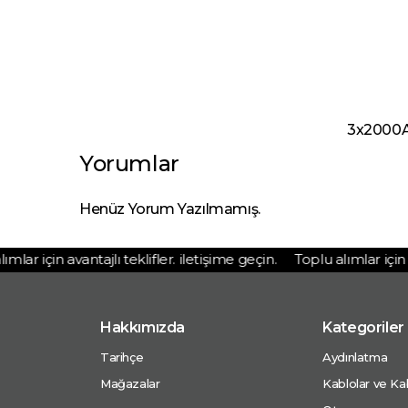
3x2000A 
Yorumlar
Henüz Yorum Yazılmamış.
ar için avantajlı teklifler. iletişime geçin.
Toplu alımlar için ava
Hakkımızda
Kategoriler
Tarihçe
Aydınlatma
Mağazalar
Kablolar ve Kab