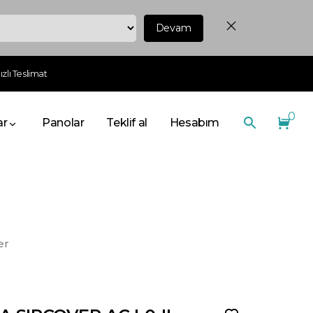
Devam
zlı Teslimat
0
ar
Panolar
Teklif al
Hesabım
er