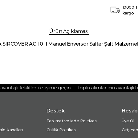
10000 T
kargo
Ürün Açıklaması
SIRCOVER AC I 0 II Manuel Enversör Salter Şalt Malzemele
ntajlı teklifler. iletişime geçin.
Toplu alımlar için avantajlı tekli
Destek
Hesab
Teslimat ve İade Politikası
Üye Ol
lo Kanalları
Gizlilik Politikası
Giriş Ya