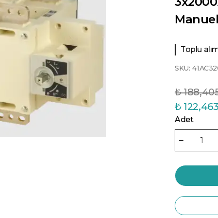
3x2000
Manuel
Toplu alıml
SKU:
41AC32
₺ 188,40
₺ 122,463
Adet