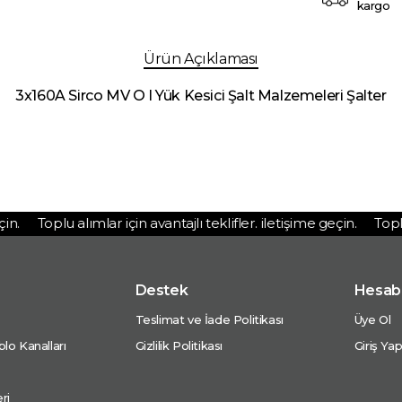
kargo
Ürün Açıklaması
3x160A Sirco MV O I Yük Kesici Şalt Malzemeleri Şalter
n.
Toplu alımlar için avantajlı teklifler. iletişime geçin.
Toplu a
Destek
Hesab
Teslimat ve İade Politikası
Üye Ol
lo Kanalları
Gizlilik Politikası
Giriş Ya
ri