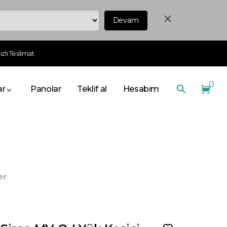
Devam
zlı Teslimat
0
ar
Panolar
Teklif al
Hesabım
er