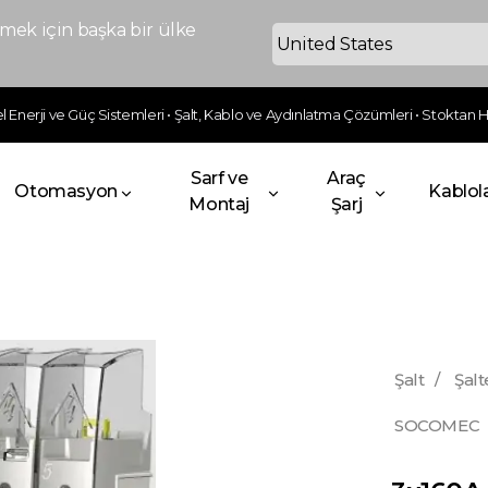
ek için başka bir ülke
 Enerji ve Güç Sistemleri • Şalt, Kablo ve Aydınlatma Çözümleri • Stoktan Hı
Sarf ve
Araç
Otomasyon
Kablol
Montaj
Şarj
Şalt
/
Şalt
SOCOMEC