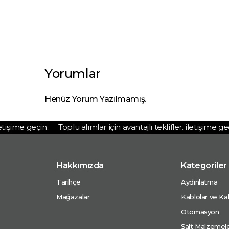
Yorumlar
Henüz Yorum Yazılmamış.
tişime geçin.
Toplu alımlar için avantajlı teklifler. iletişime geçi
Hakkımızda
Kategoriler
Tarihçe
Aydınlatma
Mağazalar
Kablolar ve Kab
Otomasyon
Şalt Malzemele