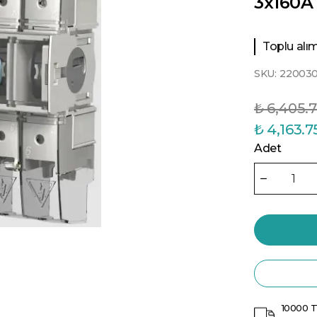
3x160A 
Toplu alıml
SKU:
220030
₺ 6,405.
₺ 4,163.7
Adet
10000 T