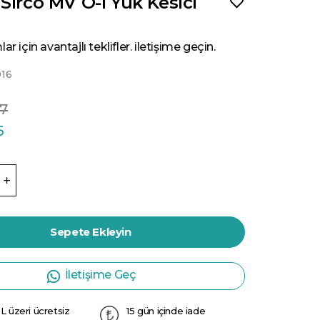
Sirco MV O-I Yük Kesici
ar için avantajlı teklifler. iletişime geçin.
16
77
5
Sepete Ekleyin
İletişime Geç
L üzeri ücretsiz
15 gün içinde iade