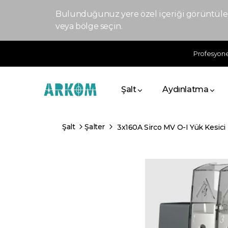
Bulunduğunuz yere özel içeriği görüntülem
veya bölge seçin.
Profesyonel
Şalt
Aydınlatma
Şalt
Şalter
3x160A Sirco MV O-I Yük Kesici