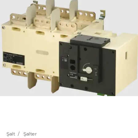
Şalt
/
Şalter