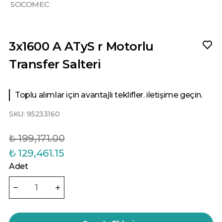
SOCOMEC
3x1600 A ATyS r Motorlu
Transfer Salteri
Toplu alımlar için avantajlı teklifler. iletişime geçin.
SKU:
95233160
₺ 199,171.00
₺ 129,461.15
Adet