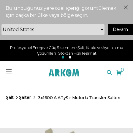
Bulunduğunuz yere özel içeriği görüntülemek
için başka bir ülke veya bölge seçin.
Devam
Profesyonel Enerji ve Güç Sistemleri • Şalt, Kablo ve Aydınlatma
Çözümleri • Stoktan Hızlı Teslimat
0
Şalt
Şalter
3x1600 A ATyS r Motorlu Transfer Salteri