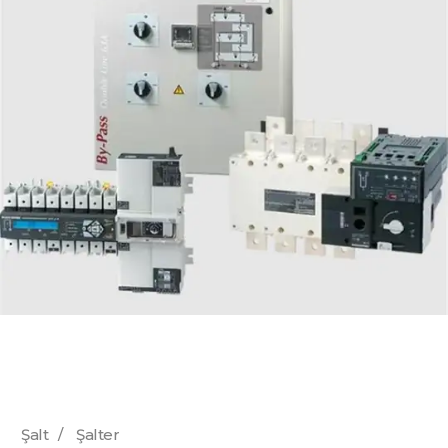
Şalt
/
Şalter