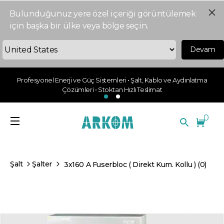
Bulunduğunuz yere özel içeriği görüntülemek
için başka bir ülke veya bölge seçin.
Devam
Profesyonel Enerji ve Güç Sistemleri • Şalt, Kablo ve Aydınlatma
Çözümleri • Stoktan Hızlı Teslimat
0
Şalt
Şalter
3x160 A Fuserbloc ( Direkt Kum. Kollu ) (0)