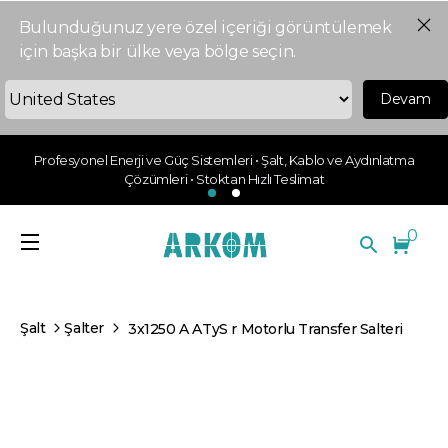
Bulunduğunuz yere özel içeriği görüntülemek
için başka bir ülke veya bölge seçin.
Devam
Profesyonel Enerji ve Güç Sistemleri • Şalt, Kablo ve Aydınlatma
Çözümleri • Stoktan Hızlı Teslimat
0
Şalt
Şalter
3x1250 A ATyS r Motorlu Transfer Salteri