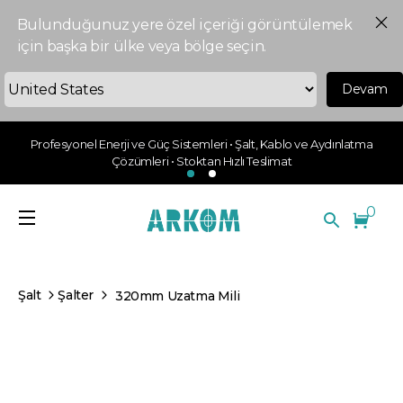
Bulunduğunuz yere özel içeriği görüntülemek
için başka bir ülke veya bölge seçin.
Devam
Profesyonel Enerji ve Güç Sistemleri • Şalt, Kablo ve Aydınlatma
Çözümleri • Stoktan Hızlı Teslimat
0
Şalt
Şalter
320mm Uzatma Mili