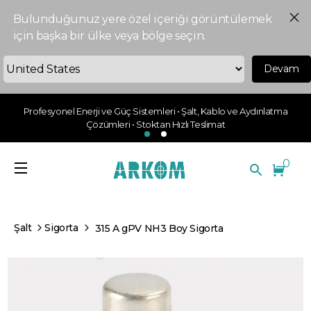
Bulunduğunuz yere özel içeriği görüntülemek
için başka bir ülke veya bölge seçin.
Devam
Profesyonel Enerji ve Güç Sistemleri • Şalt, Kablo ve Aydınlatma
Çözümleri • Stoktan Hızlı Teslimat
0
Şalt
Sigorta
315 A gPV NH3 Boy Sigorta