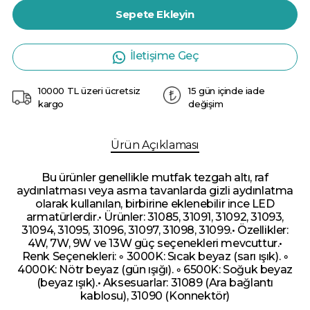
Sepete Ekleyin
İletişime Geç
10000 TL üzeri ücretsiz
15 gün içinde iade
kargo
değişim
Ürün Açıklaması
Bu ürünler genellikle mutfak tezgah altı, raf
aydınlatması veya asma tavanlarda gizli aydınlatma
olarak kullanılan, birbirine eklenebilir ince LED
armatürlerdir.• Ürünler: 31085, 31091, 31092, 31093,
31094, 31095, 31096, 31097, 31098, 31099.• Özellikler:
4W, 7W, 9W ve 13W güç seçenekleri mevcuttur.•
Renk Seçenekleri: ◦ 3000K: Sıcak beyaz (sarı ışık). ◦
4000K: Nötr beyaz (gün ışığı). ◦ 6500K: Soğuk beyaz
(beyaz ışık).• Aksesuarlar: 31089 (Ara bağlantı
kablosu), 31090 (Konnektör)