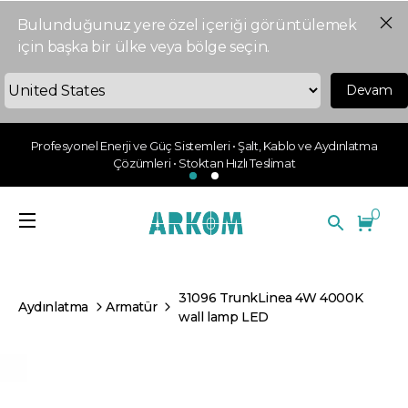
Bulunduğunuz yere özel içeriği görüntülemek
için başka bir ülke veya bölge seçin.
Devam
Profesyonel Enerji ve Güç Sistemleri • Şalt, Kablo ve Aydınlatma
Çözümleri • Stoktan Hızlı Teslimat
0
31096 TrunkLinea 4W 4000K
Aydınlatma
Armatür
wall lamp LED