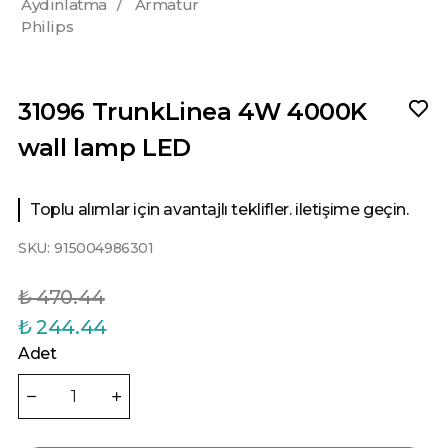
Aydınlatma
/
Armatür
Philips
31096 TrunkLinea 4W 4000K
wall lamp LED
Toplu alımlar için avantajlı teklifler. iletişime geçin.
SKU:
915004986301
₺ 470.44
₺ 244.44
Adet