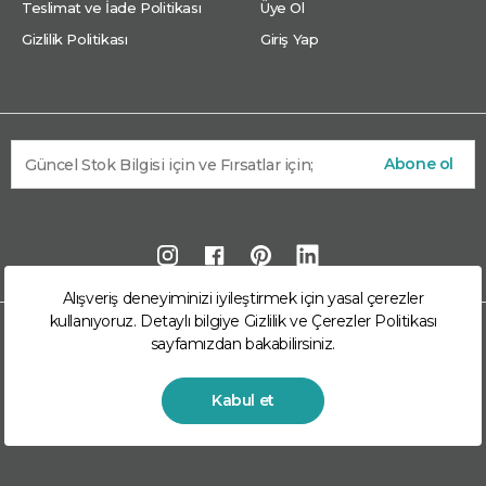
Teslimat ve İade Politikası
Üye Ol
Gizlilik Politikası
Giriş Yap
Abone ol
Alışveriş deneyiminizi iyileştirmek için yasal çerezler
kullanıyoruz. Detaylı bilgiye
Gizlilik ve Çerezler Politikası
© 2026 Arkom Enerji Market Arkom Enerji
sayfamızdan bakabilirsiniz.
Mühendislik San. Ve Tic. A.Ş. kuruluşudur. Tüm hakları
saklıdır.
Kabul et