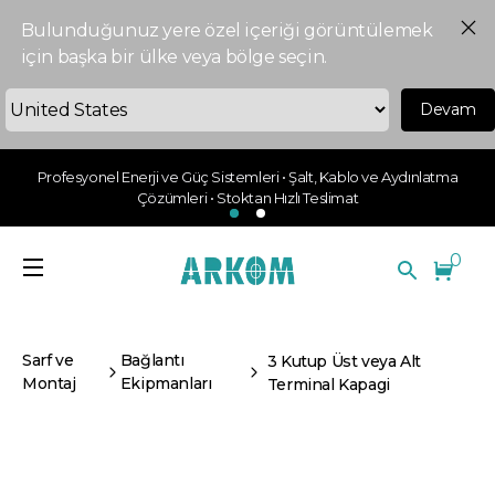
Bulunduğunuz yere özel içeriği görüntülemek
için başka bir ülke veya bölge seçin.
Devam
Profesyonel Enerji ve Güç Sistemleri • Şalt, Kablo ve Aydınlatma
Çözümleri • Stoktan Hızlı Teslimat
0
Sarf ve
Bağlantı
3 Kutup Üst veya Alt
Montaj
Ekipmanları
Terminal Kapagi