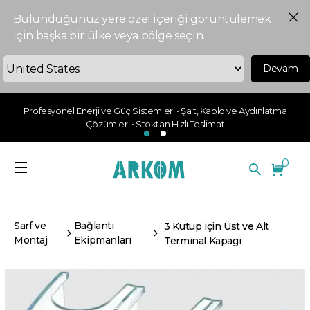
Bulunduğunuz yere özel içeriği görüntülemek
için başka bir ülke veya bölge seçin.
Devam
Profesyonel Enerji ve Güç Sistemleri • Şalt, Kablo ve Aydınlatma
Çözümleri • Stoktan Hızlı Teslimat
0
Sarf ve
Bağlantı
3 Kutup için Üst ve Alt
Montaj
Ekipmanları
Terminal Kapagi