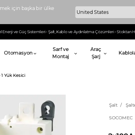
ek için başka bir ülke
 Enerji ve Güç Sistemleri • Şalt, Kablo ve Aydınlatma Çözümleri • Stoktan Hı
Sarf ve
Araç
Otomasyon
Kablol
Montaj
Şarj
1 Yük Kesici
Şalt
/
Şalt
SOCOMEC