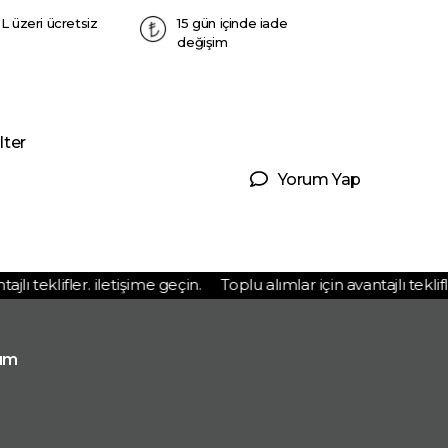
L üzeri ücretsiz
15 gün içinde iade
değişim
lter
Yorum Yap
ı teklifler. iletişime geçin.
Toplu alımlar için avantajlı teklifler
ım
p