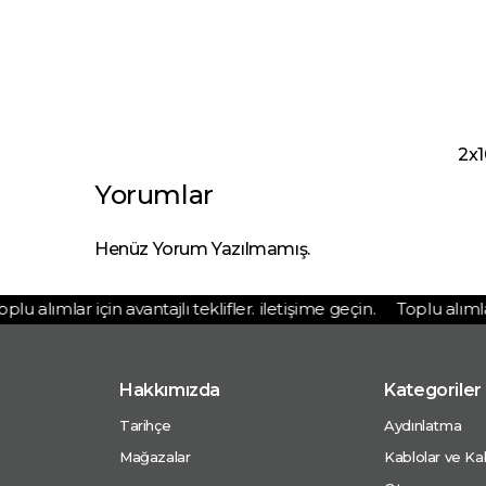
2x1
Yorumlar
Henüz Yorum Yazılmamış.
u alımlar için avantajlı teklifler. iletişime geçin.
Toplu alımlar iç
Hakkımızda
Kategoriler
Tarihçe
Aydınlatma
Mağazalar
Kablolar ve Kab