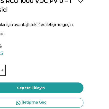
 SIRCO 1000 VDC PV 0 – 1
ici
ar için avantajlı teklifler. iletişime geçin.
010
2
45
Sepete Ekleyin
İletişime Geç