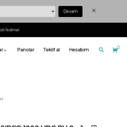
Devam
zlı Teslimat
0
ar
Panolar
Teklif al
Hesabım
er