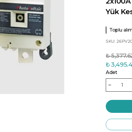
2x100A
Yük Kes
Toplu alıml
SKU:
26PV2
₺ 5,377.6
₺ 3,495.
Adet