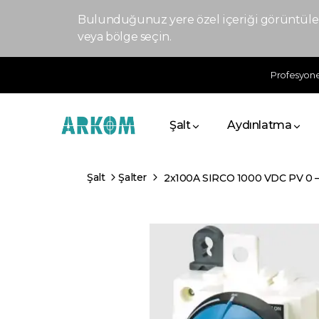
Bulunduğunuz yere özel içeriği görüntülem
veya bölge seçin.
Profesyonel
Şalt
Aydınlatma
Şalt
Şalter
2x100A SIRCO 1000 VDC PV 0 – 