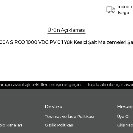
10000 T
kargo
Ürün Açıklaması
00A SIRCO 1000 VDC PV 0 1 Yük Kesici Şalt Malzemeleri Şa
in avantajlı teklifler. iletişime geçin.
Toplu alımlar için avantajl
Destek
Hesab
Teslimat ve İade Politikası
Üye Ol
lo Kanalları
Gizlilik Politikası
Giriş Ya