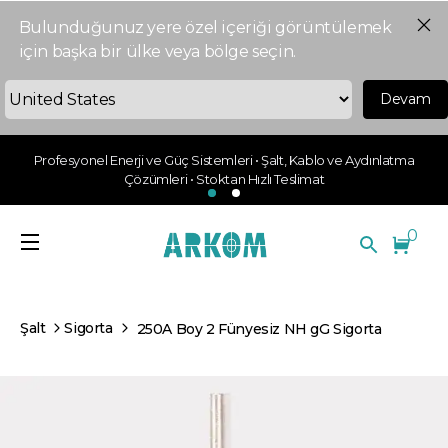
Bulunduğunuz yere özel içeriği görüntülemek
için başka bir ülke veya bölge seçin.
Devam
Profesyonel Enerji ve Güç Sistemleri • Şalt, Kablo ve Aydınlatma
Çözümleri • Stoktan Hızlı Teslimat
0
Şalt
Sigorta
250A Boy 2 Fünyesiz NH gG Sigorta