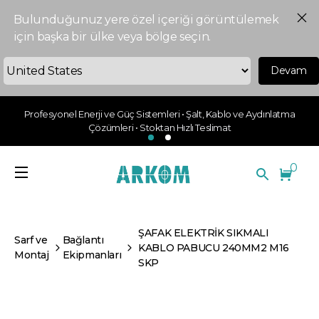
Bulunduğunuz yere özel içeriği görüntülemek
için başka bir ülke veya bölge seçin.
Devam
Profesyonel Enerji ve Güç Sistemleri • Şalt, Kablo ve Aydınlatma
Çözümleri • Stoktan Hızlı Teslimat
0
ŞAFAK ELEKTRİK SIKMALI
Sarf ve
Bağlantı
KABLO PABUCU 240MM2 M16
Montaj
Ekipmanları
SKP