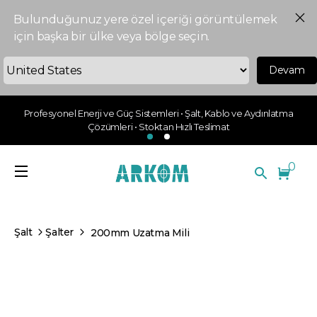
Bulunduğunuz yere özel içeriği görüntülemek
için başka bir ülke veya bölge seçin.
Devam
Profesyonel Enerji ve Güç Sistemleri • Şalt, Kablo ve Aydınlatma
Çözümleri • Stoktan Hızlı Teslimat
0
Şalt
Şalter
200mm Uzatma Mili