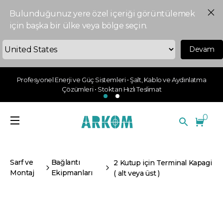
Bulunduğunuz yere özel içeriği görüntülemek
için başka bir ülke veya bölge seçin.
Devam
Profesyonel Enerji ve Güç Sistemleri • Şalt, Kablo ve Aydınlatma
Çözümleri • Stoktan Hızlı Teslimat
0
Sarf ve
Bağlantı
2 Kutup için Terminal Kapagi
Montaj
Ekipmanları
( alt veya üst )