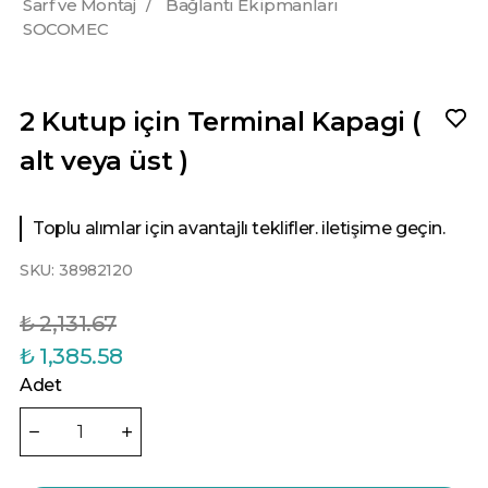
Sarf ve Montaj
/
Bağlantı Ekipmanları
SOCOMEC
2 Kutup için Terminal Kapagi (
alt veya üst )
Toplu alımlar için avantajlı teklifler. iletişime geçin.
SKU:
38982120
₺ 2,131.67
₺ 1,385.58
Adet