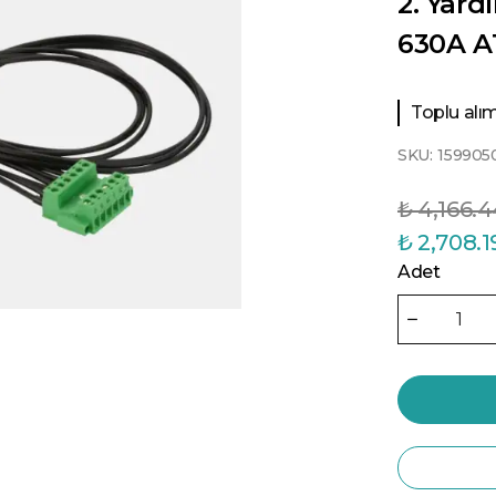
2. Yard
630A A
Toplu alıml
SKU:
159905
₺ 4,166.
₺ 2,708.1
Adet