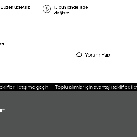
L üzeri ücretsiz
15 gün içinde iade
değişim
er
Yorum Yap
ifler. iletişime geçin.
Toplu alımlar için avantajlı teklifler. ileti
ım
p