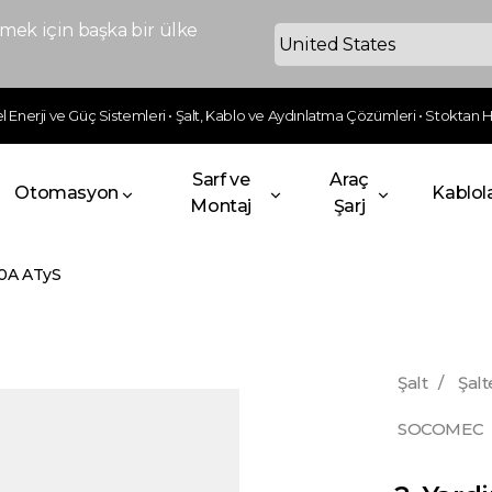
ek için başka bir ülke
 Enerji ve Güç Sistemleri • Şalt, Kablo ve Aydınlatma Çözümleri • Stoktan Hı
Sarf ve
Araç
Otomasyon
Kablol
Montaj
Şarj
30A ATyS
Şalt
/
Şalt
SOCOMEC