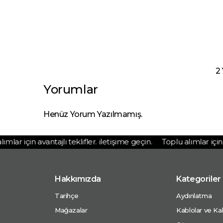
2
Yorumlar
Henüz Yorum Yazılmamış.
lar için avantajlı teklifler. iletişime geçin.
Toplu alımlar için ava
Hakkımızda
Kategoriler
Tarihçe
Aydınlatma
Mağazalar
Kablolar ve Kab