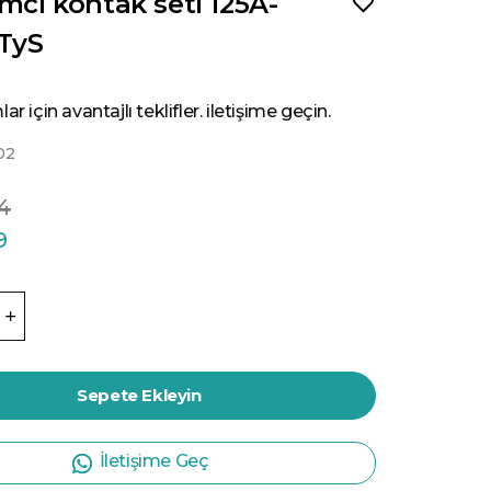
imci kontak seti 125A-
TyS
ar için avantajlı teklifler. iletişime geçin.
02
44
9
Sepete Ekleyin
İletişime Geç