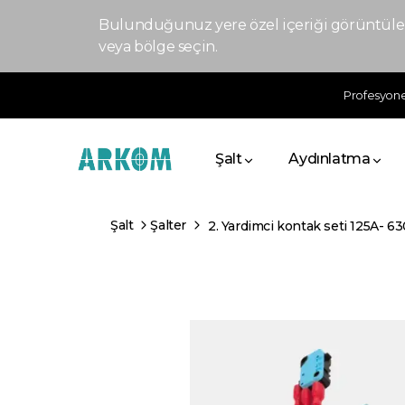
Bulunduğunuz yere özel içeriği görüntülem
veya bölge seçin.
Profesyonel
Şalt
Aydınlatma
Şalt
Şalter
2. Yardimci kontak seti 125A- 6