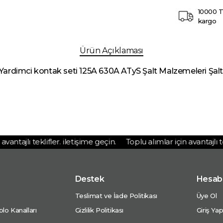
10000 T
kargo
Ürün Açıklaması
 Yardimci kontak seti 125A 630A ATyS Şalt Malzemeleri Şalt
ntajlı teklifler. iletişime geçin.
Toplu alımlar için avantajlı tekl
Destek
Hesab
Teslimat ve İade Politikası
Üye Ol
lo Kanalları
Gizlilik Politikası
Giriş Ya