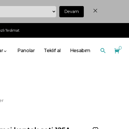
Devam
zlı Teslimat
0
ar
Panolar
Teklif al
Hesabım
er