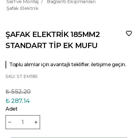
Sarf ve Montaj
/
Bağlantı Ekipmanları
Şafak Elektrik
ŞAFAK ELEKTRİK 185MM2
STANDART TİP EK MUFU
Toplu alımlar için avantajlı teklifler. iletişime geçin.
SKU:
ST EM185
₺ 552.20
₺ 287.14
Adet