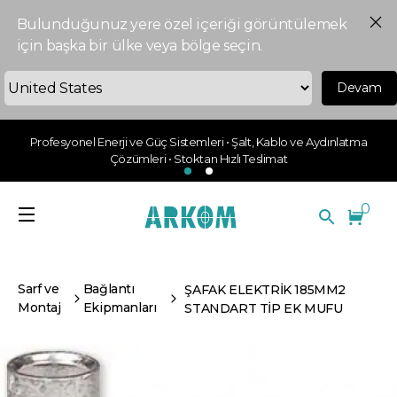
Bulunduğunuz yere özel içeriği görüntülemek
için başka bir ülke veya bölge seçin.
Devam
Profesyonel Enerji ve Güç Sistemleri • Şalt, Kablo ve Aydınlatma
Çözümleri • Stoktan Hızlı Teslimat
0
Sarf ve
Bağlantı
ŞAFAK ELEKTRİK 185MM2
Montaj
Ekipmanları
STANDART TİP EK MUFU