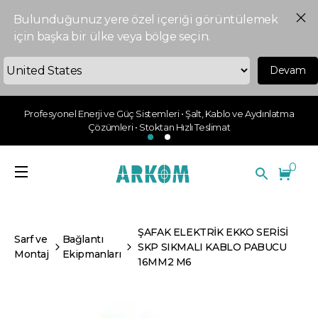
Bulunduğunuz yere özel içeriği görüntülemek
için başka bir ülke veya bölge seçin.
Devam
Profesyonel Enerji ve Güç Sistemleri • Şalt, Kablo ve Aydınlatma
Çözümleri • Stoktan Hızlı Teslimat
0
ŞAFAK ELEKTRİK EKKO SERİSİ
Sarf ve
Bağlantı
SKP SIKMALI KABLO PABUCU
Montaj
Ekipmanları
16MM2 M6