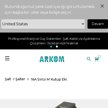
Bulunduğunuz yere özel içeriği görüntülemek
için başka bir ülke veya bölge seçin.
Devam
Profesyonel Enerji ve Güç Sistemleri • Şalt, Kablo ve Aydınlatma
Çözümleri • Stoktan Hızlı Teslimat
0
Şalt
Şalter
16A Sirco M Kutup Eki