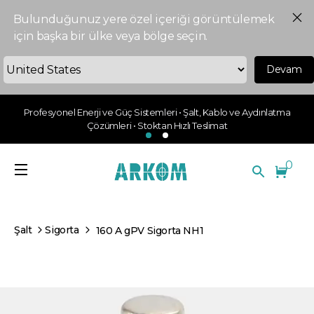
Bulunduğunuz yere özel içeriği görüntülemek
için başka bir ülke veya bölge seçin.
Devam
Profesyonel Enerji ve Güç Sistemleri • Şalt, Kablo ve Aydınlatma
Çözümleri • Stoktan Hızlı Teslimat
0
Şalt
Sigorta
160 A gPV Sigorta NH1