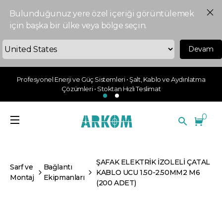
Bulunduğunuz yere özel içeriği görüntülemek
için başka bir ülke veya bölge seçin.
Devam
Profesyonel Enerji ve Güç Sistemleri • Şalt, Kablo ve Aydınlatma
Çözümleri • Stoktan Hızlı Teslimat
0
ŞAFAK ELEKTRİK İZOLELİ ÇATAL
Sarf ve
Bağlantı
KABLO UCU 1.50-2.50MM2 M6
Montaj
Ekipmanları
(200 ADET)