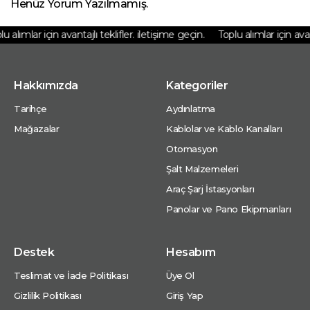
Henüz Yorum Yazılmamış.
 alımlar için avantajlı teklifler. iletişime geçin.
Toplu alımlar için avant
Hakkımızda
Kategoriler
Tarihçe
Aydınlatma
Mağazalar
Kablolar ve Kablo Kanalları
Otomasyon
Şalt Malzemeleri
Araç Şarj İstasyonları
Panolar ve Pano Ekipmanları
Destek
Hesabım
Teslimat ve İade Politikası
Üye Ol
Gizlilik Politikası
Giriş Yap