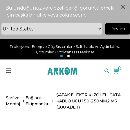
Bulunduğunuz yere özel içeriği görüntülemek
için başka bir ülke veya bölge seçin.
Devam
Profesyonel Enerji ve Güç Sistemleri • Şalt, Kablo ve Aydınlatma
Çözümleri • Stoktan Hızlı Teslimat
0
ŞAFAK ELEKTRİK İZOLELİ ÇATAL
Sarf ve
Bağlantı
KABLO UCU 1.50-2.50MM2 M5
Montaj
Ekipmanları
(200 ADET)