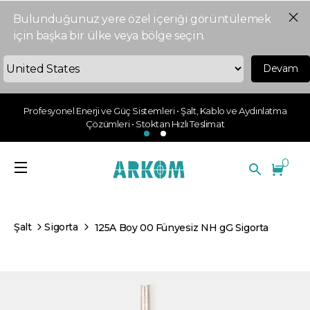
Bulunduğunuz yere özel içeriği görüntülemek
için başka bir ülke veya bölge seçin.
Devam
Profesyonel Enerji ve Güç Sistemleri • Şalt, Kablo ve Aydınlatma
Çözümleri • Stoktan Hızlı Teslimat
0
Şalt
Sigorta
125A Boy 00 Fünyesiz NH gG Sigorta