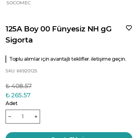
SOCOMEC
125A Boy 00 Fünyesiz NH gG
Sigorta
Toplu alımlar için avantajlı teklifler. iletişime geçin.
SKU:
66920125
₺ 408.57
₺ 265.57
Adet