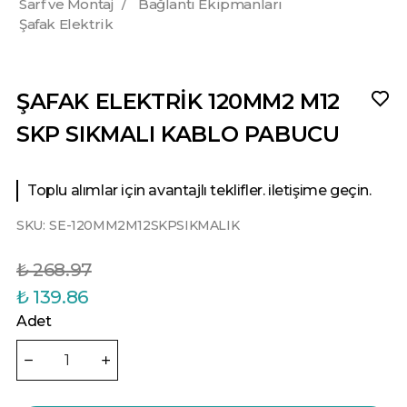
Sarf ve Montaj
/
Bağlantı Ekipmanları
Şafak Elektrik
ŞAFAK ELEKTRİK 120MM2 M12
SKP SIKMALI KABLO PABUCU
Toplu alımlar için avantajlı teklifler. iletişime geçin.
SKU:
SE-120MM2M12SKPSIKMALIK
₺ 268.97
₺ 139.86
Adet