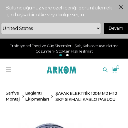
Bulunduğunuz yere özel içeriği görüntülemek
için başka bir ülke veya bölge seçin.
Devam
Profesyonel Enerji ve Güç Sistemleri • Şalt, Kablo ve Aydınlatma
Çözümleri • Stoktan Hızlı Teslimat
0
Sarf ve
Bağlantı
ŞAFAK ELEKTRİK 120MM2 M12
Montaj
Ekipmanları
SKP SIKMALI KABLO PABUCU