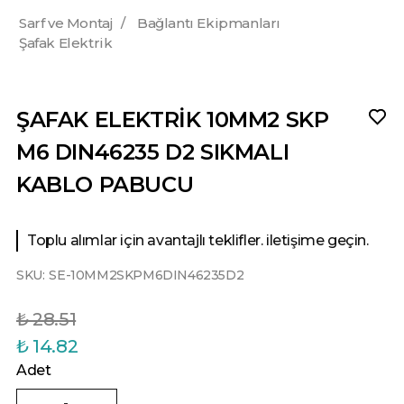
Sarf ve Montaj
/
Bağlantı Ekipmanları
Şafak Elektrik
ŞAFAK ELEKTRİK 10MM2 SKP
M6 DIN46235 D2 SIKMALI
KABLO PABUCU
Toplu alımlar için avantajlı teklifler. iletişime geçin.
SKU:
SE-10MM2SKPM6DIN46235D2
₺ 28.51
₺ 14.82
Adet