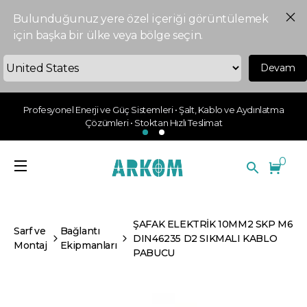
Bulunduğunuz yere özel içeriği görüntülemek
için başka bir ülke veya bölge seçin.
Devam
Profesyonel Enerji ve Güç Sistemleri • Şalt, Kablo ve Aydınlatma
Çözümleri • Stoktan Hızlı Teslimat
0
ŞAFAK ELEKTRİK 10MM2 SKP M6
Sarf ve
Bağlantı
DIN46235 D2 SIKMALI KABLO
Montaj
Ekipmanları
PABUCU