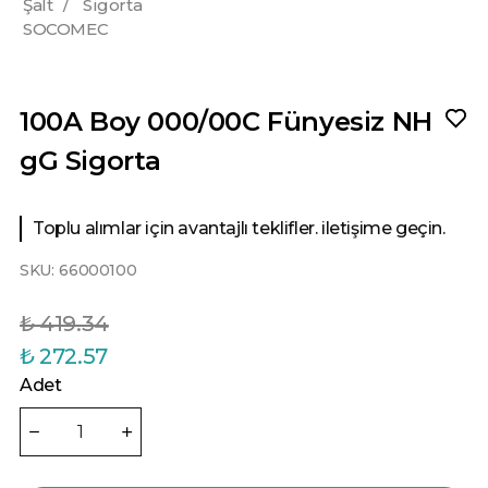
Şalt
/
Sigorta
SOCOMEC
100A Boy 000/00C Fünyesiz NH
gG Sigorta
Toplu alımlar için avantajlı teklifler. iletişime geçin.
SKU:
66000100
₺ 419.34
₺ 272.57
Adet