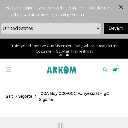
Bulunduğunuz yere özel içeriği görüntülemek
için başka bir ülke veya bölge seçin.
Devam
Profesyonel Enerji ve Güç Sistemleri • Şalt, Kablo ve Aydınlatma
Çözümleri • Stoktan Hızlı Teslimat
0
100A Boy 000/00C Fünyesiz NH gG
Şalt
Sigorta
Sigorta