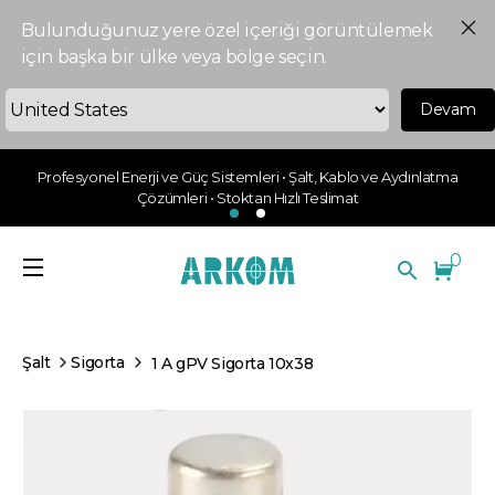
Bulunduğunuz yere özel içeriği görüntülemek
için başka bir ülke veya bölge seçin.
Devam
Profesyonel Enerji ve Güç Sistemleri • Şalt, Kablo ve Aydınlatma
Çözümleri • Stoktan Hızlı Teslimat
0
Şalt
Sigorta
1 A gPV Sigorta 10x38